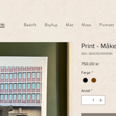
en
Bedrift
Bryllup
Mat
Mote
Portrett
Print - Måk
SKU: 364215376135191
Pris
750,00 kr
Farge
*
Antall
*