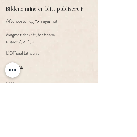
Bildene mine er blitt publisert i:
Aftenposten og A-magasinet
Magma tidsskrift, for Econa
utgave 2, 3, 4, 5
L'Officiel Lithaunia
Bo Bedre
ELLE
Har du noen spørsmål?
Send meg en
melding her!
Fotograf Ronja Sagstuen Larsen