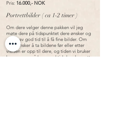
Pris:
16.000,- NOK
Portrettbilder ( ca 1-2 timer )
Om dere velger denne pakken vil jeg
møte dere på tidspunktet dere ønsker og
setter av god tid til å få fine bilder. Om
dere ønsker å ta bildene før eller etter
vielsen er opp til dere, og tiden vi bruker
kommer an på hvor god tid dere har satt
av.
Inkludert: 10 ferdig redigerte bilder
Pris:
12.500,- NOK
PS: I etterkant av bryllupet vil dere motta
et utvalg skissebilder, mellom 40-70
bilder, som dere kan velge deres favoritter
fra. Disse bildene er ikke ferdig redigerte,
men lett redigerte så dere får et inntrykk
av hvordan de vil se ut. Dere kan så velge
de ti bildene som er inkludert, og kjøpe
flere dersom dere ønsker det!